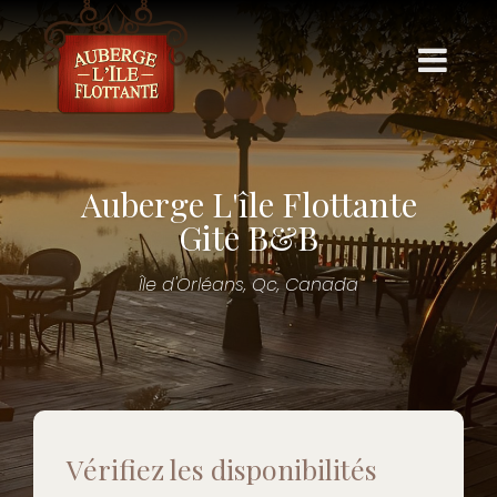
À Propos
Auberge L'île Flottante
Chambres & tarifs
Gite B&B
Chalet
Île d'Orléans, Qc, Canada
Événements
Contact
Forfaits
Photos
Vérifiez les disponibilités