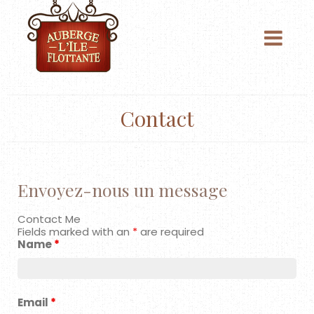
À Propos
Contact
Chambres & tarifs
Chalet
Envoyez-nous un message
Événements
Contact
Contact Me
Fields marked with an
*
are required
Name
*
Forfaits
Photos
Email
*